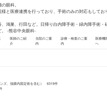
瀬の眼科。
院様と医療連携を行っており、手術のみの対応もしてお
谷、鴻巣、行田など。日帰り白内障手術・緑内障手術・
。 -熊谷中央眼科-
記
医師のご紹
当院のご案
診療・検査のご案
医療機
介
内
内
へ
ンズ、強膜内固定術を含む） 6319件
件