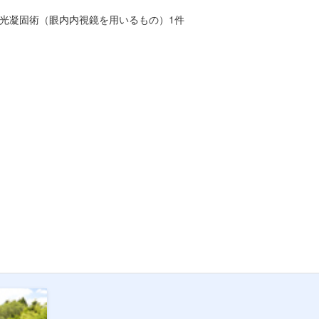
件、毛様体光凝固術（眼内内視鏡を用いるもの）1件