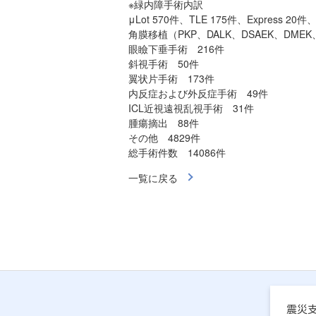
※緑内障手術内訳
μLot 570件、TLE 175件、Expr
角膜移植（
PKP、DALK、DSAEK、DMEK
眼瞼下垂手術 216件
斜視手術 50件
翼状片手術 173件
内反症および外反症手術 49件
ICL近視遠視乱視手術 31件
腫瘍摘出 88件
その他 4829件
総手術件数 14086件
一覧に戻る