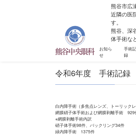
熊谷市広
近隣の医
す。
熊谷、深
体手術など
お知ら
手術
せ
録
令和6年度 手術記録
白内障手術（多焦点レンズ、トーリックレ
網膜硝子体手術および網膜剥離手術 929
※網膜剥離手術内訳
硝子体手術98件、バックリング34件
緑内障手術 1375件