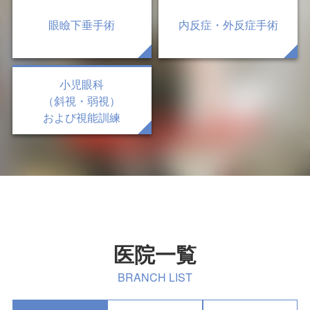
眼瞼下垂手術
内反症・外反症手術
小児眼科
（斜視・弱視）
および視能訓練
医院一覧
BRANCH LIST