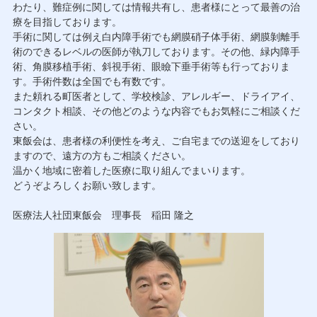
わたり、難症例に関しては情報共有し、患者様にとって最善の治
療を目指しております。
手術に関しては例え白内障手術でも網膜硝子体手術、網膜剝離手
術のできるレベルの医師が執刀しております。その他、緑内障手
術、角膜移植手術、斜視手術、眼瞼下垂手術等も行っておりま
す。手術件数は全国でも有数です。
また頼れる町医者として、学校検診、アレルギー、ドライアイ、
コンタクト相談、その他どのような内容でもお気軽にご相談くだ
さい。
東飯会は、患者様の利便性を考え、ご自宅までの送迎をしており
ますので、遠方の方もご相談ください。
温かく地域に密着した医療に取り組んでまいります。
どうぞよろしくお願い致します。
医療法人社団東飯会 理事長 稲田 隆之