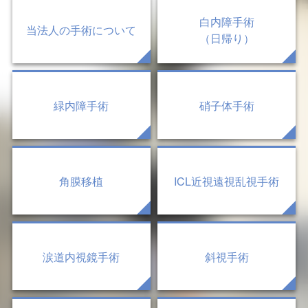
白内障手術
当法人の手術について
（日帰り）
緑内障手術
硝子体手術
角膜移植
ICL近視遠視乱視手術
涙道内視鏡手術
斜視手術