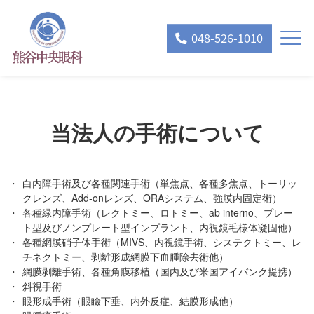
048-526-1010
当法人の手術について
白内障手術及び各種関連手術（単焦点、各種多焦点、トーリッ
クレンズ、Add-onレンズ、ORAシステム、強膜内固定術）
各種緑内障手術（レクトミー、ロトミー、ab interno、プレー
ト型及びノンプレート型インプラント、内視鏡毛様体凝固他）
各種網膜硝子体手術（MIVS、内視鏡手術、システクトミー、レ
チネクトミー、剥離形成網膜下血腫除去術他）
網膜剥離手術、各種角膜移植（国内及び米国アイバンク提携）
斜視手術
眼形成手術（眼瞼下垂、内外反症、結膜形成他）