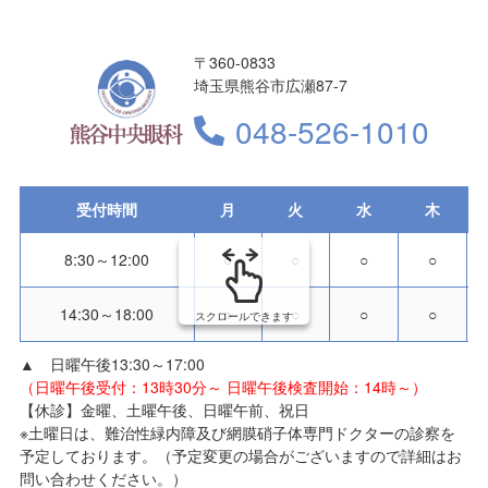
〒360-0833
埼玉県熊谷市広瀬87-7
048-526-1010
受付時間
月
火
水
木
8:30～12:00
○
○
○
○
14:30～18:00
○
○
○
○
スクロールできます
▲ 日曜午後13:30～17:00
（日曜午後受付：13時30分～ 日曜午後検査開始：14時～）
【休診】金曜、土曜午後、日曜午前、祝日
※土曜日は、難治性緑内障及び網膜硝子体専門ドクターの診察を
予定しております。（予定変更の場合がございますので詳細はお
問い合わせください。）