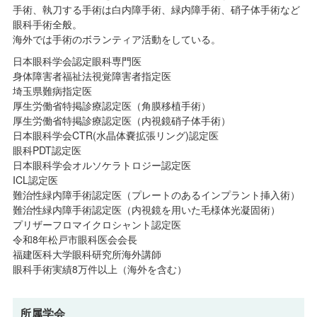
手術、執刀する手術は白内障手術、緑内障手術、硝子体手術など
眼科手術全般。
海外では手術のボランティア活動をしている。
日本眼科学会認定眼科専門医
身体障害者福祉法視覚障害者指定医
埼玉県難病指定医
厚生労働省特掲診療認定医（角膜移植手術）
厚生労働省特掲診療認定医（内視鏡硝子体手術）
日本眼科学会CTR(水晶体嚢拡張リング)認定医
眼科PDT認定医
日本眼科学会オルソケラトロジー認定医
ICL認定医
難治性緑内障手術認定医（プレートのあるインプラント挿入術）
難治性緑内障手術認定医（内視鏡を用いた毛様体光凝固術）
プリザーフロマイクロシャント認定医
令和8年松戸市眼科医会会長
福建医科大学眼科研究所海外講師
眼科手術実績8万件以上（海外を含む）
所属学会