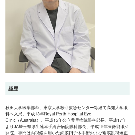
経歴
秋田大学医学部卒、東京大学救命救急センター等経て高知大学眼
科へ入局、平成13年Royal Perth Hospital Eye
Clinic（Australia）、平成15年公立豊里病院眼科部長、平成17年
よりJA埼玉県厚生連幸手総合病院眼科部長、平成19年東飯能眼科
開院。専門は内視鏡を用いた網膜硝子体手術および角膜乱視矯正