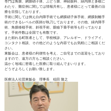
専門は角膜、網膜硝子体、ぶどう膜、神経眼科、緑内障と多岐に
わたり、難症例に関しては情報共有し、患者様にとって最善の治
療を目指しております。
手術に関しては例え白内障手術でも網膜硝子体手術、網膜剝離手
術のできるレベルの医師が執刀しております。その他、緑内障手
術、角膜移植手術、斜視手術、眼瞼下垂手術等も行っておりま
す。手術件数は全国でも有数です。
また頼れる町医者として、学校検診、アレルギー、ドライアイ、
コンタクト相談、その他どのような内容でもお気軽にご相談くだ
さい。
東飯会は、患者様の利便性を考え、ご自宅までの送迎をしており
ますので、遠方の方もご相談ください。
温かく地域に密着した医療に取り組んでまいります。
どうぞよろしくお願い致します。
医療法人社団東飯会 理事長 稲田 隆之