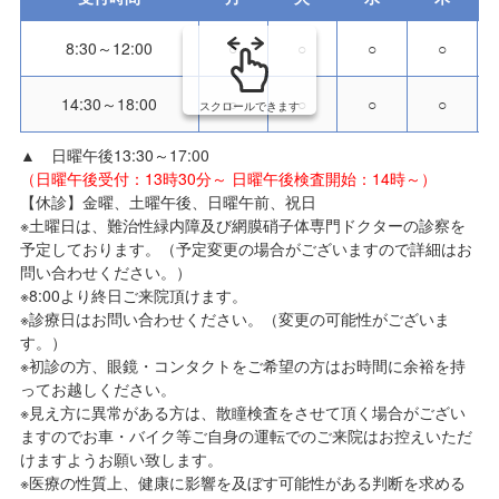
8:30～12:00
○
○
○
○
14:30～18:00
○
○
○
○
スクロールできます
▲ 日曜午後13:30～17:00
（日曜午後受付：13時30分～ 日曜午後検査開始：14時～）
【休診】金曜、土曜午後、日曜午前、祝日
※土曜日は、難治性緑内障及び網膜硝子体専門ドクターの診察を
予定しております。（予定変更の場合がございますので詳細はお
問い合わせください。）
※8:00より終日ご来院頂けます。
※診療日はお問い合わせください。（変更の可能性がございま
す。）
※初診の方、眼鏡・コンタクトをご希望の方はお時間に余裕を持
ってお越しください。
※見え方に異常がある方は、散瞳検査をさせて頂く場合がござい
ますのでお車・バイク等ご自身の運転でのご来院はお控えいただ
けますようお願い致します。
※医療の性質上、健康に影響を及ぼす可能性がある判断を求める