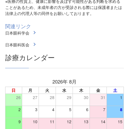
※医療の性質上、健康に影響を及ぼす可能性がある判断を求める
ことがあるため、未成年者の方が受診される際には保護者または
法律上の代理人等の同伴をお願いしております。
関連リンク
日本眼科学会
日本眼科医会
診療カレンダー
2026年 8月
日
月
火
水
木
金
土
26
27
28
29
30
31
1
2
3
4
5
6
7
8
9
10
11
12
13
14
15