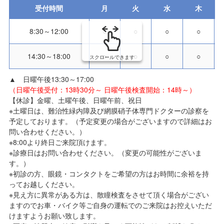
受付時間
月
火
水
木
8:30～12:00
○
○
○
○
14:30～18:00
○
○
○
○
スクロールできます
▲ 日曜午後13:30～17:00
（日曜午後受付：13時30分～ 日曜午後検査開始：14時～）
【休診】金曜、土曜午後、日曜午前、祝日
※土曜日は、難治性緑内障及び網膜硝子体専門ドクターの診察を
予定しております。（予定変更の場合がございますので詳細はお
問い合わせください。）
※8:00より終日ご来院頂けます。
※診療日はお問い合わせください。（変更の可能性がございま
す。）
※初診の方、眼鏡・コンタクトをご希望の方はお時間に余裕を持
ってお越しください。
※見え方に異常がある方は、散瞳検査をさせて頂く場合がござい
ますのでお車・バイク等ご自身の運転でのご来院はお控えいただ
けますようお願い致します。