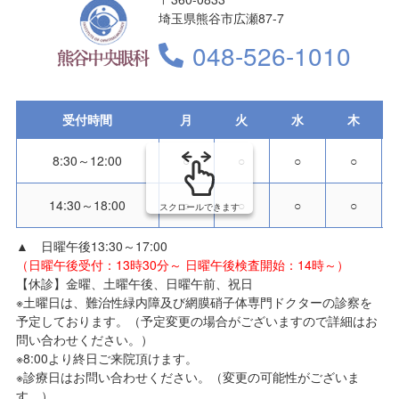
埼玉県熊谷市広瀬87-7
048-526-1010
受付時間
月
火
水
木
8:30～12:00
○
○
○
○
14:30～18:00
○
○
○
○
スクロールできます
▲ 日曜午後13:30～17:00
（日曜午後受付：13時30分～ 日曜午後検査開始：14時～）
【休診】金曜、土曜午後、日曜午前、祝日
※土曜日は、難治性緑内障及び網膜硝子体専門ドクターの診察を
予定しております。（予定変更の場合がございますので詳細はお
問い合わせください。）
※8:00より終日ご来院頂けます。
※診療日はお問い合わせください。（変更の可能性がございま
す。）