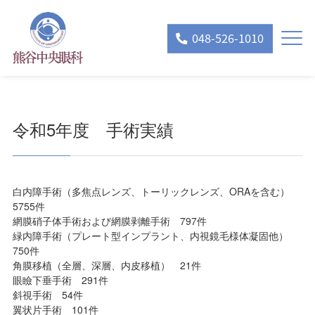
048-526-1010
令和5年度 手術実績
白内障手術（多焦点レンズ、トーリックレンズ、ORAを含む）
5755件
網膜硝子体手術および網膜剥離手術 797件
緑内障手術（プレート型インプラント、内視鏡毛様体凝固他）
750件
角膜移植（全層、深層、内皮移植） 21件
眼瞼下垂手術 291件
斜視手術 54件
翼状片手術 101件